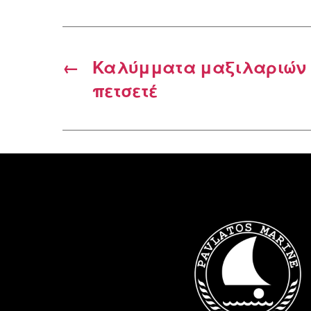
←
Καλύμματα μαξιλαριών 
πετσετέ