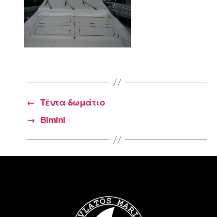
←
Τέντα δωμάτιο
→
Bimini