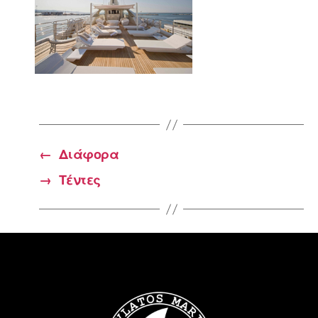
←
Διάφορα
→
Τέντες